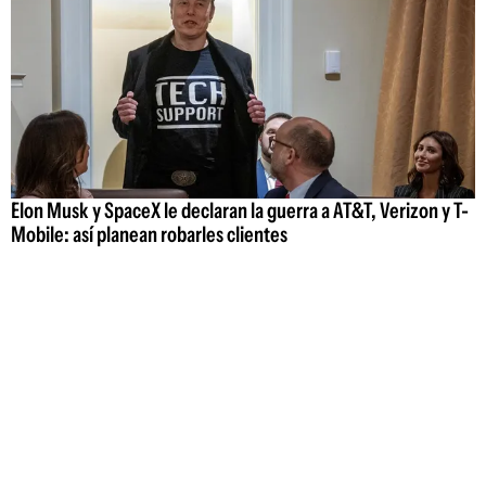
Elon Musk y SpaceX le declaran la guerra a AT&T, Verizon y T-
Mobile: así planean robarles clientes