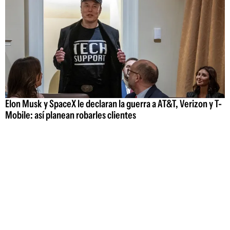
Elon Musk y SpaceX le declaran la guerra a AT&T, Verizon y T-
Mobile: así planean robarles clientes