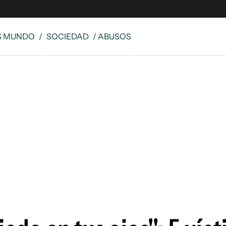
S MUNDO
/
SOCIEDAD
/ ABUSOS
 Latina
S
es
y
ina