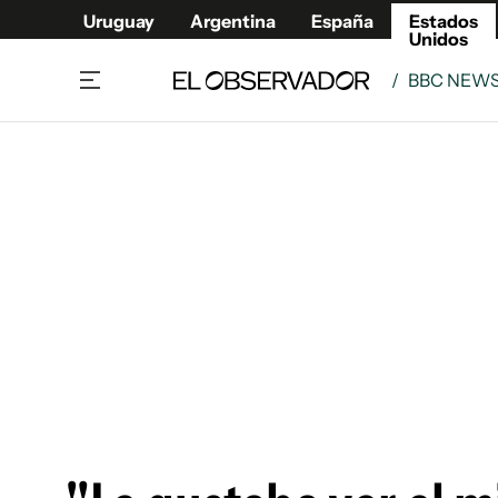
Uruguay
Argentina
España
Estados
Unidos
/
BBC NEW
Home
América
Política
Deport
Economía
Urugua
Sociedad
Argent
Inmigración
España