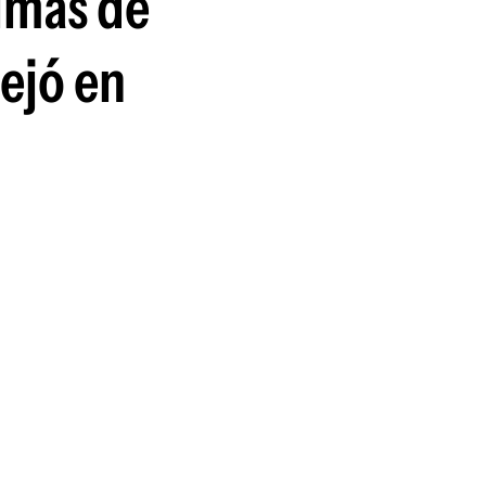
timas de
guenos en:
dejó en