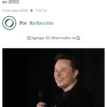
en 2002.
21 de mayo 2026
11:52 hs
Por
Redacción
Agregar El Observador en