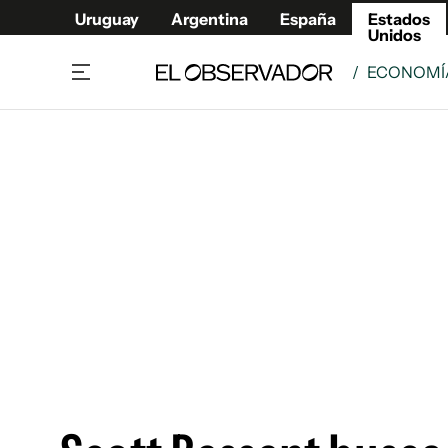
Uruguay
Argentina
España
Estados
Unidos
/
ECONOMÍ
Home
América
Política
Deport
Economía
Urugua
Sociedad
Argent
Inmigración
España