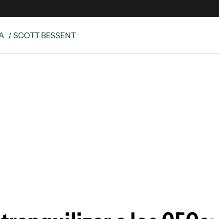
A
/ SCOTT BESSENT
 Latina
S
es
y
ina