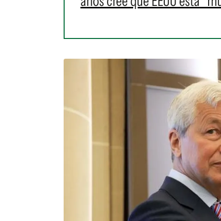
años cree que EEUU está "mu