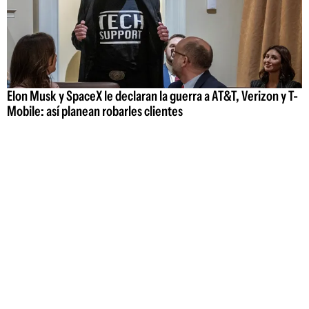
Elon Musk y SpaceX le declaran la guerra a AT&T, Verizon y T-
Mobile: así planean robarles clientes