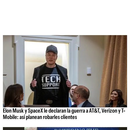
Elon Musk y SpaceX le declaran la guerra a AT&T, Verizon y T-
Mobile: así planean robarles clientes