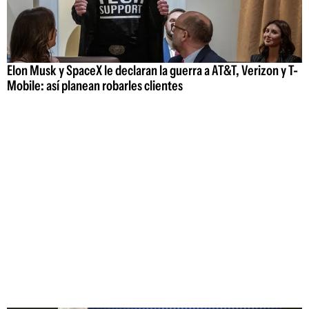
Elon Musk y SpaceX le declaran la guerra a AT&T, Verizon y T-
Mobile: así planean robarles clientes