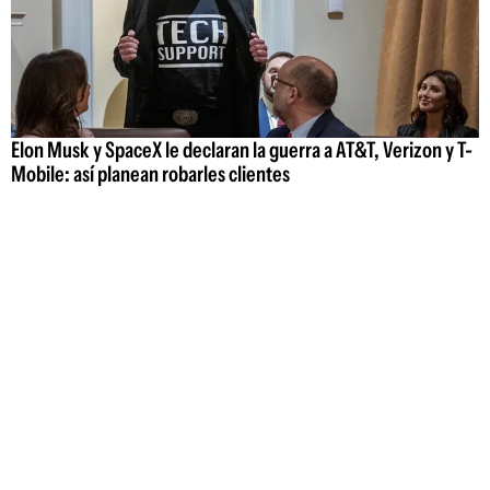
Elon Musk y SpaceX le declaran la guerra a AT&T, Verizon y T-
Mobile: así planean robarles clientes