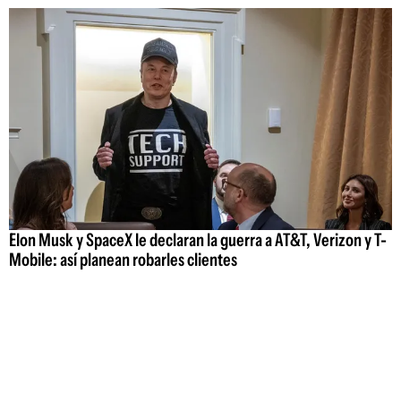
Elon Musk y SpaceX le declaran la guerra a AT&T, Verizon y T-
Mobile: así planean robarles clientes