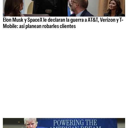
Elon Musk y SpaceX le declaran la guerra a AT&T, Verizon y T-
Mobile: así planean robarles clientes