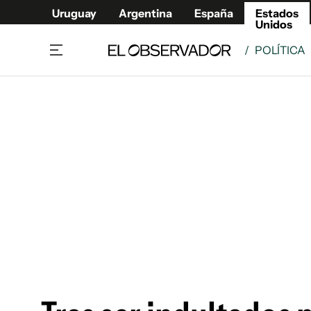
Uruguay
Argentina
España
Estados
Unidos
/
POLÍTICA
Home
América
Política
Deport
Economía
Urugua
Sociedad
Argent
Inmigración
España