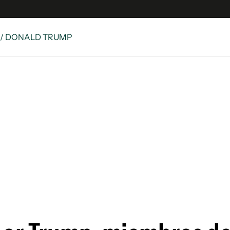
/ DONALD TRUMP
 Latina
S
es
y
ina