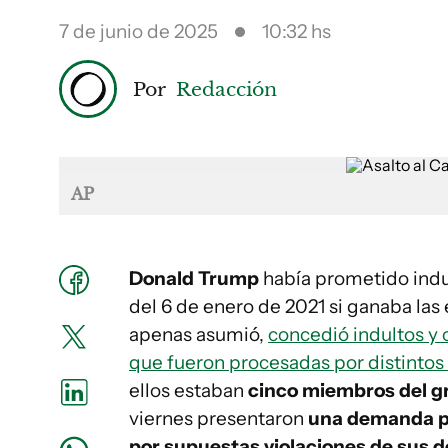
7 de junio de 2025
10:32 hs
Por
Redacción
AP
Donald Trump
había prometido indult
del 6 de enero de 2021 si ganaba las
apenas asumió,
concedió indultos y
que fueron procesadas por distintos
ellos estaban
cinco miembros del g
viernes presentaron
una demanda po
por supuestas violaciones de sus d