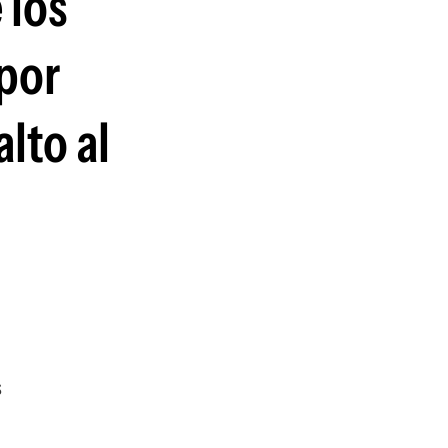
 los
guenos en:
por
lto al
s