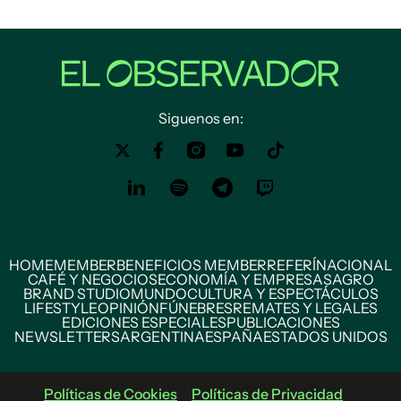
Siguenos en:
HOME
MEMBER
BENEFICIOS MEMBER
REFERÍ
NACIONAL
CAFÉ Y NEGOCIOS
ECONOMÍA Y EMPRESAS
AGRO
BRAND STUDIO
MUNDO
CULTURA Y ESPECTÁCULOS
LIFESTYLE
OPINIÓN
FÚNEBRES
REMATES Y LEGALES
EDICIONES ESPECIALES
PUBLICACIONES
NEWSLETTERS
ARGENTINA
ESPAÑA
ESTADOS UNIDOS
Políticas de Cookies
Políticas de Privacidad