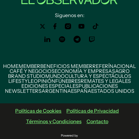
Siguenos en:
HOME
MEMBER
BENEFICIOS MEMBER
REFERÍ
NACIONAL
CAFÉ Y NEGOCIOS
ECONOMÍA Y EMPRESAS
AGRO
BRAND STUDIO
MUNDO
CULTURA Y ESPECTÁCULOS
LIFESTYLE
OPINIÓN
FÚNEBRES
REMATES Y LEGALES
EDICIONES ESPECIALES
PUBLICACIONES
NEWSLETTERS
ARGENTINA
ESPAÑA
ESTADOS UNIDOS
Políticas de Cookies
Políticas de Privacidad
Términos y Condiciones
Contacto