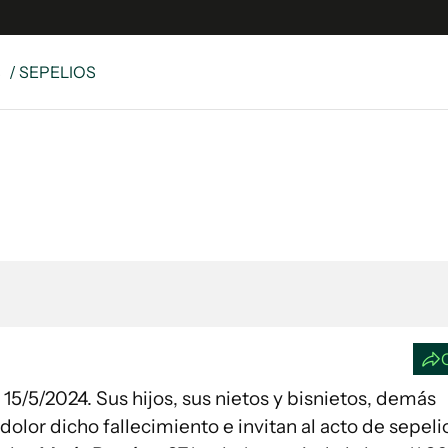
S
/ SEPELIOS
e
S
n
es
Siguenos en:
 y Legales
es especiales
ciones
ters
ina
 Unidos
olor dicho fallecimiento e invitan al acto de sepeli