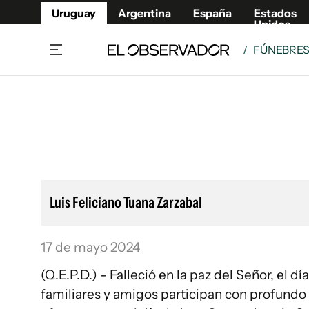
Uruguay
Argentina
España
Estados
Unidos
/
FÚNEBRE
Home
Lifestyl
Member
Opinió
Beneficios Member
Fúnebr
Referí
Remates
10°C
Sábado:
Ahora en:
Montevideo
Nacional
Mín
7°
Edicion
Máx
11°
Nubes Dispersas
Café y Negocios
Publica
Luis Feliciano Tuana Zarzabal
Economía y Empresas
Newslet
Agro
Argent
17 de mayo 2024
Brand Studio
España
(Q.E.P.D.) - Falleció en la paz del Señor, el día 15/5/2024. Sus hijos, sus nietos y bisnietos, demás
Mundo
Estados
familiares y amigos participan con profundo d
Cultura y Espectáculos