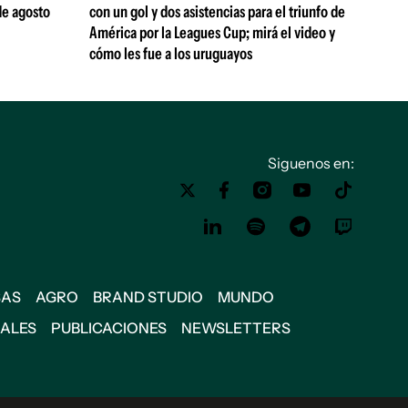
de agosto
con un gol y dos asistencias para el triunfo de
América por la Leagues Cup; mirá el video y
cómo les fue a los uruguayos
Siguenos en:
SAS
AGRO
BRAND STUDIO
MUNDO
IALES
PUBLICACIONES
NEWSLETTERS