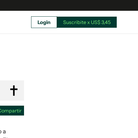
Login
Suscribite x US$ 3,45
uscríbete ahora a El Observador y elegí hasta
donde llegar.
Compartir
o a
Suscribite x US$ 3,45