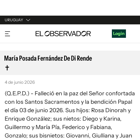
URUGUAY
URUGUAY
Login
ARGENTINA
ESPAÑA
María Posada Fernández De Di Rende
ESTADOS UNIDOS
4 de junio 2026
(Q.E.P.D.) - Falleció en la paz del Señor confortada
con los Santos Sacramentos y la bendición Papal
el día 03 de junio 2026. Sus hijos: Rosa Dinorah y
Enrique González; sus nietos: Diego y Karina,
Guillermo y María Pía, Federico y Fabiana,
Gonzalo; sus bisnietos: Giovanni, Giulliana y Juan