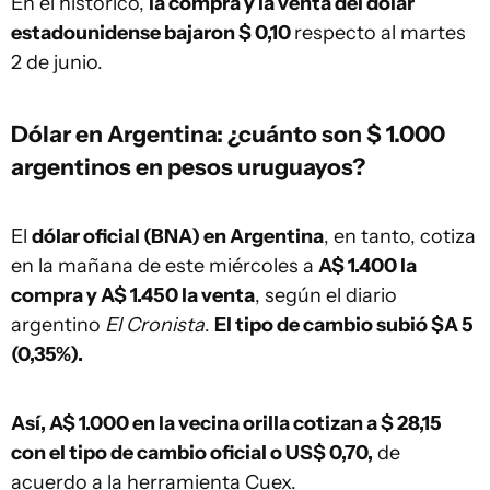
En el histórico,
la compra y la venta del dólar
estadounidense bajaron $ 0,10
respecto al martes
2 de junio.
Dólar en Argentina: ¿cuánto son $ 1.000
argentinos en pesos uruguayos?
El
dólar oficial (BNA) en Argentina
, en tanto, cotiza
en la mañana de este miércoles a
A$ 1.400 la
compra y A$ 1.450 la venta
, según el diario
argentino
El Cronista
.
El tipo de cambio subió $A 5
(0,35%)
.
Así, A$ 1.000 en la vecina orilla cotizan a $ 28,15
con el tipo de cambio oficial o US$ 0,70,
de
acuerdo a la herramienta Cuex.