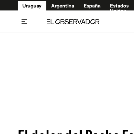
Uruguay
Argentina
España
Estados
Unidos
Home
Juegos 
Referí
Rugby
Fútbol
Básque
Mundial 2026
Tenis
Resultados Deportivos
Runnin
Fútbol internacional
Polidep
Copa Libertadores
Motor