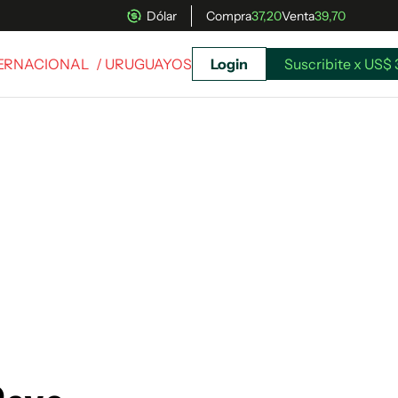
Dólar
Compra
37,20
Venta
39,70
TERNACIONAL
/ URUGUAYOS
Login
Suscribite x US$ 
uscríbete ahora a El Observador y elegí hasta
donde llegar.
Suscribite x US$ 3,45