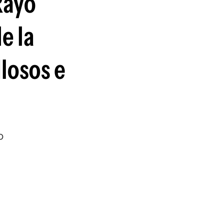
Rayo
guenos en:
e la
losos e
o