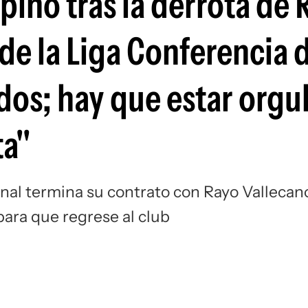
spino tras la derrota de 
Si
 de la Liga Conferencia d
os; hay que estar orgul
ta"
onal termina su contrato con Rayo Vallecan
 para que regrese al club