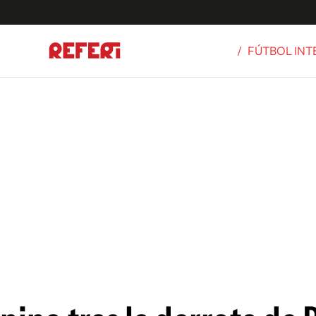
/
FÚTBOL IN
Olímpicos
S
tbol
g
ortivo