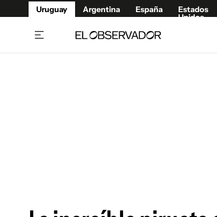
Uruguay
Argentina
España
Estados
Unidos
Home
Juegos 
Referí
Rugby
Fútbol
Básque
Mundial 2026
Tenis
Resultados Deportivos
Runnin
Fútbol internacional
Polidep
Copa Libertadores
Motor