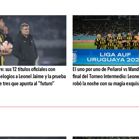
: sus 12 títulos oficiales con
El uno por uno de Peñarol vs Wande
 elogios a Leonel Jaime y la prueba
final del Torneo Intermedio: Leone
de tres que apunta al "futuro"
robó la noche con su magia exquis