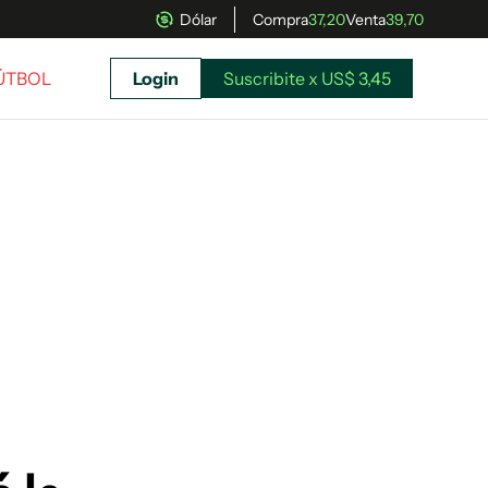
Dólar
Compra
37,20
Venta
39,70
FÚTBOL
Login
Suscribite x US$ 3,45
uscríbete ahora a El Observador y elegí hasta
donde llegar.
Suscribite x US$ 3,45