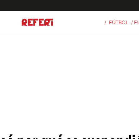
/
FÚTBOL
/ 
Olímpicos
S
tbol
g
ortivo