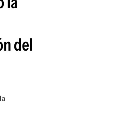
 la
guenos en:
ón del
la