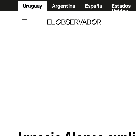
Uruguay
Argentina
España
Estados
Unidos
Home
Juegos 
Referí
Rugby
Fútbol
Básque
Mundial 2026
Tenis
Resultados Deportivos
Runnin
Fútbol internacional
Polidep
Copa Libertadores
Motor