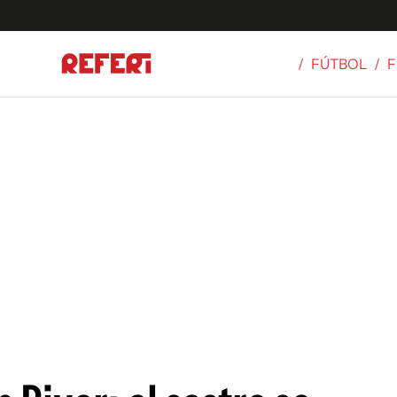
/
FÚTBOL
/
F
Olímpicos
S
tbol
g
ortivo