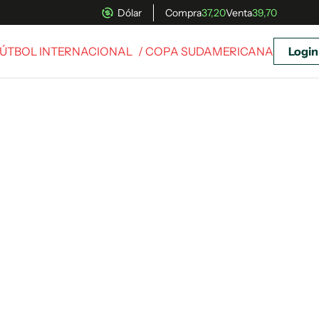
Dólar
Compra
37,20
Venta
39,70
ÚTBOL INTERNACIONAL
/ COPA SUDAMERICANA
Login
uscríbete ahora a El Observador y elegí hasta
donde llegar.
Suscribite x US$ 3,45