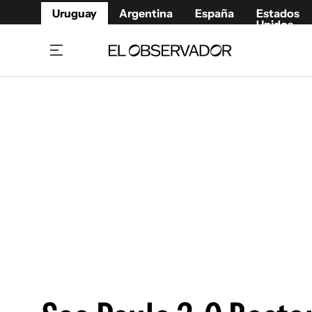
Uruguay
Argentina
España
Estados
Unidos
Home
Juegos 
Referí
Rugby
Fútbol
Básque
Mundial 2026
Tenis
Resultados Deportivos
Runnin
Fútbol internacional
Polidep
Copa Libertadores
Motor