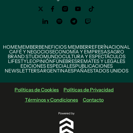
HOME
MEMBER
BENEFICIOS MEMBER
REFERÍ
NACIONAL
CAFÉ Y NEGOCIOS
ECONOMÍA Y EMPRESAS
AGRO
BRAND STUDIO
MUNDO
CULTURA Y ESPECTÁCULOS
LIFESTYLE
OPINIÓN
FÚNEBRES
REMATES Y LEGALES
EDICIONES ESPECIALES
PUBLICACIONES
NEWSLETTERS
ARGENTINA
ESPAÑA
ESTADOS UNIDOS
Políticas de Cookies
Políticas de Privacidad
Términos y Condiciones
Contacto