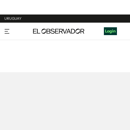
URUGUAY
URUGUAY
Login
ARGENTINA
ESPAÑA
ESTADOS UNIDOS