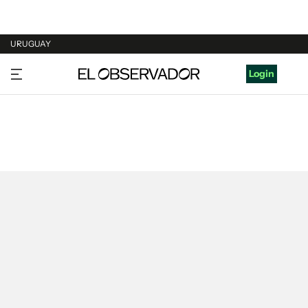
URUGUAY
URUGUAY
Login
ARGENTINA
ESPAÑA
ESTADOS UNIDOS