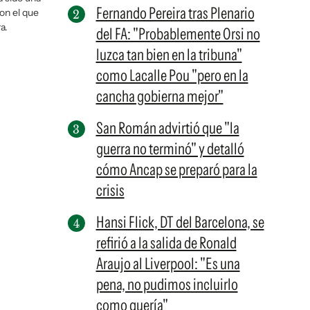
Fernando Pereira tras Plenario
on el que
a.
del FA: "Probablemente Orsi no
luzca tan bien en la tribuna"
como Lacalle Pou "pero en la
cancha gobierna mejor"
San Román advirtió que "la
guerra no terminó" y detalló
cómo Ancap se preparó para la
crisis
Hansi Flick, DT del Barcelona, se
refirió a la salida de Ronald
Araujo al Liverpool: "Es una
pena, no pudimos incluirlo
como quería"