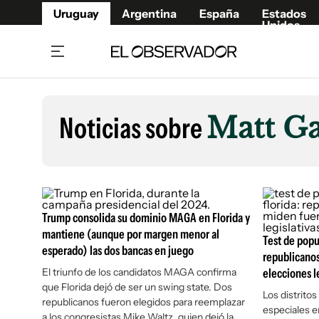
Uruguay
Argentina
España
Estados
Unidos
Home
Lifestyl
Member
Opinió
Noticias sobre
Matt Ga
Beneficios Member
Fúnebr
Referí
Remates
7°C
Lunes:
Ahora en:
Montevideo
Nacional
Mín
8°
Máx
Edicion
9°
Cielo Claro
Café y Negocios
Publica
Trump consolida su dominio MAGA en Florida y
Economía y Empresas
Newslet
mantiene (aunque por margen menor al
Agro
Argent
Test de popu
esperado) las dos bancas en juego
republicano
Brand Studio
España
El triunfo de los candidatos MAGA confirma
elecciones l
Mundo
Estados
que Florida dejó de ser un swing state. Dos
Los distritos
republicanos fueron elegidos para reemplazar
Cultura y Espectáculos
especiales e
a los congresistas Mike Waltz, quien dejó la