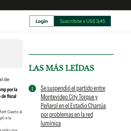
Login
Suscribite x US$ 3,45
uscríbete ahora a El Observador y elegí hasta
donde llegar.
LAS MÁS LEÍDAS
Se suspendió el partido entre
ump por la
Montevideo City Torque y
 de fiscal
Peñarol en el Estadio Charrúa
Matt Gaetz al
por problemas en la red
ió a la
lumínica
Suscribite x US$ 3,45
a sido una