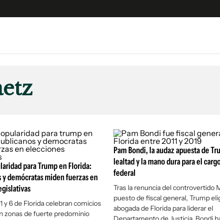
e
S
n
etz
es
Siguenos en:
 y Legales
es especiales
ciones
ters
Pam Bondi, la audaz apuesta de Tr
lealtad y la mano dura para el cargo
ina
laridad para Trump en Florida:
federal
s y demócratas miden fuerzas en
egislativas
Tras la renuncia del controvertido 
 Unidos
puesto de fiscal general, Trump elig
 1 y 6 de Florida celebran comicios
abogada de Florida para liderar el
n zonas de fuerte predominio
Departamento de Justicia. Bondi h