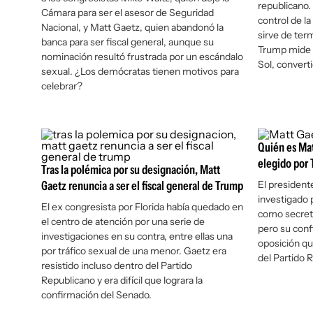
republicano. 
Cámara para ser el asesor de Seguridad
control de l
Nacional, y Matt Gaetz, quien abandonó la
sirve de ter
banca para ser fiscal general, aunque su
Trump mide s
nominación resultó frustrada por un escándalo
Sol, convert
sexual. ¿Los demócratas tienen motivos para
celebrar?
Quién es Mat
elegido por 
Tras la polémica por su designación, Matt
Gaetz renuncia a ser el fiscal general de Trump
El president
investigado 
El ex congresista por Florida había quedado en
como secretar
el centro de atención por una serie de
pero su conf
investigaciones en su contra, entre ellas una
oposición qu
por tráfico sexual de una menor. Gaetz era
del Partido 
resistido incluso dentro del Partido
Republicano y era difícil que lograra la
confirmación del Senado.