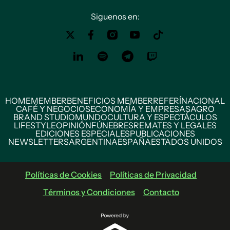
Siguenos en:
HOME
MEMBER
BENEFICIOS MEMBER
REFERÍ
NACIONAL
CAFÉ Y NEGOCIOS
ECONOMÍA Y EMPRESAS
AGRO
BRAND STUDIO
MUNDO
CULTURA Y ESPECTÁCULOS
LIFESTYLE
OPINIÓN
FÚNEBRES
REMATES Y LEGALES
EDICIONES ESPECIALES
PUBLICACIONES
NEWSLETTERS
ARGENTINA
ESPAÑA
ESTADOS UNIDOS
Políticas de Cookies
Políticas de Privacidad
Términos y Condiciones
Contacto