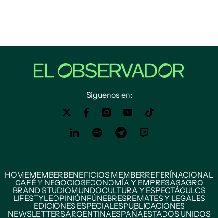
Siguenos en:
HOME
MEMBER
BENEFICIOS MEMBER
REFERÍ
NACIONAL
CAFÉ Y NEGOCIOS
ECONOMÍA Y EMPRESAS
AGRO
BRAND STUDIO
MUNDO
CULTURA Y ESPECTÁCULOS
LIFESTYLE
OPINIÓN
FÚNEBRES
REMATES Y LEGALES
EDICIONES ESPECIALES
PUBLICACIONES
NEWSLETTERS
ARGENTINA
ESPAÑA
ESTADOS UNIDOS