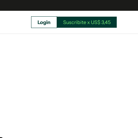
Login
Suscribite x US$ 3,45
uscríbete ahora a El Observador y elegí hasta
donde llegar.
Suscribite x US$ 3,45