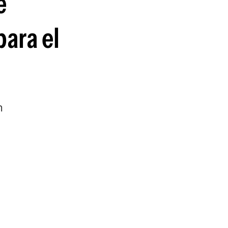
e
para el
n