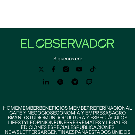
Siguenos en:
HOME
MEMBER
BENEFICIOS MEMBER
REFERÍ
NACIONAL
CAFÉ Y NEGOCIOS
ECONOMÍA Y EMPRESAS
AGRO
BRAND STUDIO
MUNDO
CULTURA Y ESPECTÁCULOS
LIFESTYLE
OPINIÓN
FÚNEBRES
REMATES Y LEGALES
EDICIONES ESPECIALES
PUBLICACIONES
NEWSLETTERS
ARGENTINA
ESPAÑA
ESTADOS UNIDOS