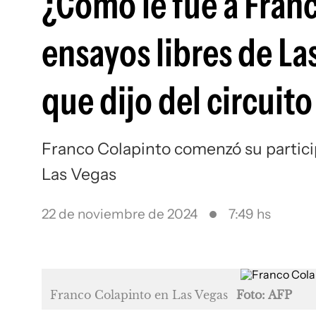
¿Cómo le fue a Fran
ensayos libres de La
que dijo del circuito
Franco Colapinto comenzó su partici
Las Vegas
22 de noviembre de 2024
7:49 hs
Franco Colapinto en Las Vegas
Foto: AFP