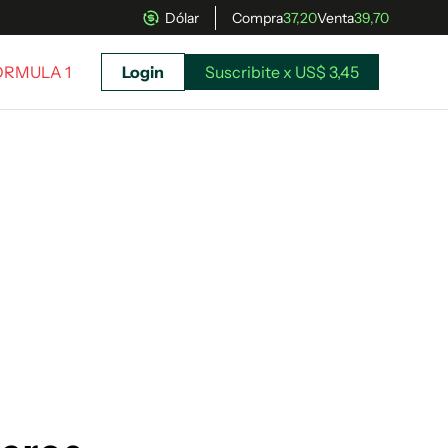
Dólar
Compra
37,20
Venta
39,70
ÓRMULA 1
Login
Suscribite x US$ 3,45
uscríbete ahora a El Observador y elegí hasta
donde llegar.
Suscribite x US$ 3,45