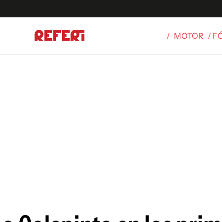
/
MOTOR
/ F
Olímpicos
S
tbol
g
ortivo