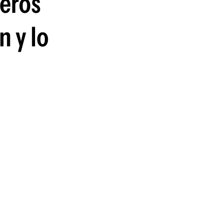
meros
guenos en:
n y lo