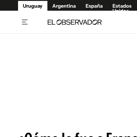
Uruguay
Argentina
España
Estados
Unidos
Home
Juegos 
Referí
Rugby
Fútbol
Básque
Mundial 2026
Tenis
Resultados Deportivos
Runnin
Fútbol internacional
Polidep
Copa Libertadores
Motor