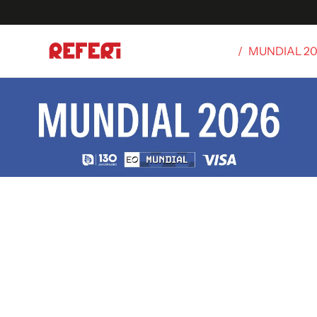
/
MUNDIAL 2
Olímpicos
S
tbol
g
ortivo