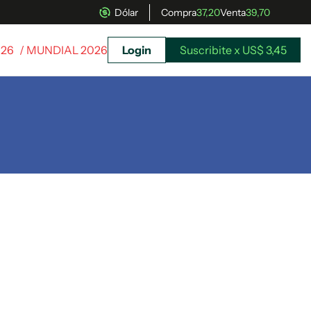
Dólar
Compra
37,20
Venta
39,70
026
/ MUNDIAL 2026
Login
Suscribite x US$ 3,45
uscríbete ahora a El Observador y elegí hasta
donde llegar.
Suscribite x US$ 3,45