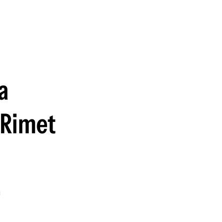
guenos en:
a
e Rimet
n