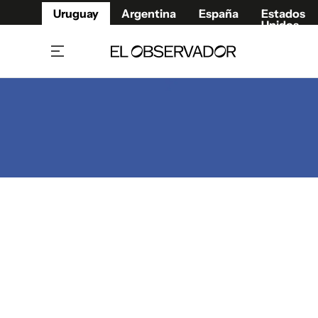
Uruguay
Argentina
España
Estados
Unidos
Home
Juegos 
Referí
Rugby
Fútbol
Básque
Mundial 2026
Tenis
Resultados Deportivos
Runnin
Fútbol internacional
Polidep
Copa Libertadores
Motor