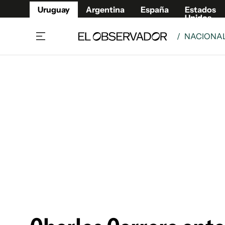
Uruguay
Argentina
España
Estados
Unidos
/
NACIONA
Home
Lifestyl
Member
Opinió
Beneficios Member
Fúnebr
Referí
Remates
10°C
Sábado:
Ahora en:
Montevideo
Nacional
Mín
8°
Máx
Edicion
11°
Cielo Claro
Café y Negocios
Publica
Economía y Empresas
Newslet
Agro
Argent
Brand Studio
España
Mundo
Estados
Cultura y Espectáculos