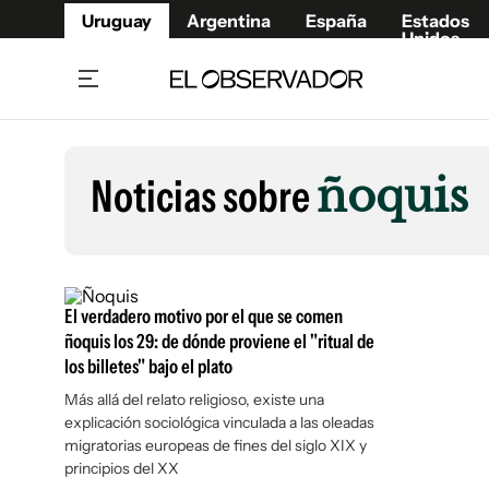
Uruguay
Argentina
España
Estados
Unidos
Home
Lifestyl
Member
Opinió
Noticias sobre
ñoquis
Beneficios Member
Fúnebr
Referí
Remates
12°C
Viernes:
Ahora en:
Montevideo
Nacional
Mín
10°
Máx
12°
Edicion
Nubes
Café y Negocios
Publica
El verdadero motivo por el que se comen
Economía y Empresas
Newslet
ñoquis los 29: de dónde proviene el "ritual de
los billetes" bajo el plato
Agro
Argent
Más allá del relato religioso, existe una
Brand Studio
España
explicación sociológica vinculada a las oleadas
Mundo
Estados
migratorias europeas de fines del siglo XIX y
Cultura y Espectáculos
principios del XX