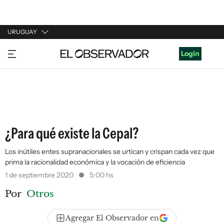
URUGUAY
URUGUAY
Login
ARGENTINA
ESPAÑA
ESTADOS UNIDOS
¿Para qué existe la Cepal?
Los inútiles entes supranacionales se urtican y crispan cada vez que
prima la racionalidad económica y la vocación de eficiencia
1 de septiembre 2020
5:00 hs
Por
Otros
Agregar El Observador en