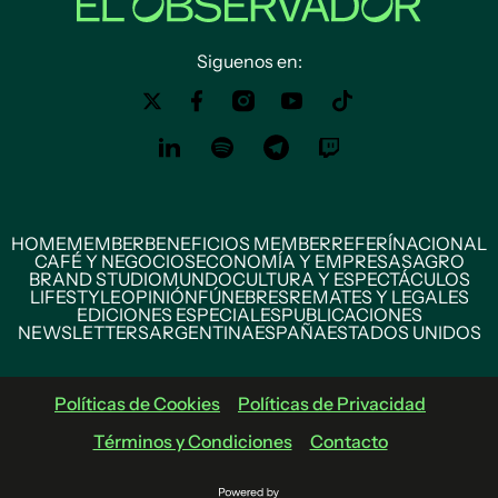
Siguenos en:
HOME
MEMBER
BENEFICIOS MEMBER
REFERÍ
NACIONAL
CAFÉ Y NEGOCIOS
ECONOMÍA Y EMPRESAS
AGRO
BRAND STUDIO
MUNDO
CULTURA Y ESPECTÁCULOS
LIFESTYLE
OPINIÓN
FÚNEBRES
REMATES Y LEGALES
EDICIONES ESPECIALES
PUBLICACIONES
NEWSLETTERS
ARGENTINA
ESPAÑA
ESTADOS UNIDOS
Políticas de Cookies
Políticas de Privacidad
Términos y Condiciones
Contacto