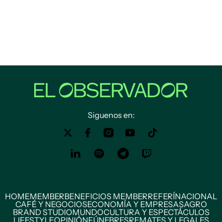
Siguenos en:
HOME
MEMBER
BENEFICIOS MEMBER
REFERÍ
NACIONAL
CAFÉ Y NEGOCIOS
ECONOMÍA Y EMPRESAS
AGRO
BRAND STUDIO
MUNDO
CULTURA Y ESPECTÁCULOS
LIFESTYLE
OPINIÓN
FÚNEBRES
REMATES Y LEGALES