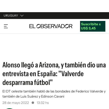
URUGUAY
Suscribite x
URUGUAY
US$ 3,45
ARGENTINA
ESPAÑA
ESTADOS UNIDOS
Alonso llegó a Arizona, y también dio una
entrevista en España: "Valverde
desparrama fútbol"
El DT celeste también habló de las bondades de Federico Valverde y
también de Luis Suárez y Edinson Cavani
28 de mayo 2022
13:32 hs