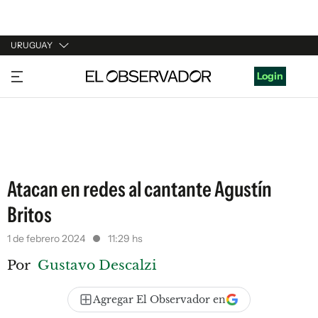
URUGUAY
URUGUAY
Login
ARGENTINA
ESPAÑA
ESTADOS UNIDOS
Atacan en redes al cantante Agustín
Britos
1 de febrero 2024
11:29 hs
Por
Gustavo Descalzi
Agregar El Observador en