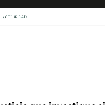
L
/ SEGURIDAD
e
S
n
es
Siguenos en:
 y Legales
es especiales
ciones
ters
ina
 Unidos