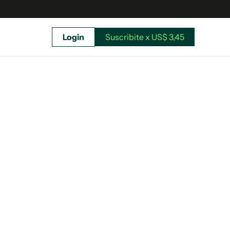
Login
Suscribite x US$ 3,45
uscríbete ahora a El Observador y elegí hasta
donde llegar.
Suscribite x US$ 3,45