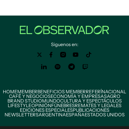
Siguenos en:
HOME
MEMBER
BENEFICIOS MEMBER
REFERÍ
NACIONAL
CAFÉ Y NEGOCIOS
ECONOMÍA Y EMPRESAS
AGRO
BRAND STUDIO
MUNDO
CULTURA Y ESPECTÁCULOS
LIFESTYLE
OPINIÓN
FÚNEBRES
REMATES Y LEGALES
EDICIONES ESPECIALES
PUBLICACIONES
NEWSLETTERS
ARGENTINA
ESPAÑA
ESTADOS UNIDOS