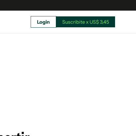
Login
Suscribite x US$ 3,45
uscríbete ahora a El Observador y elegí hasta
donde llegar.
Suscribite x US$ 3,45