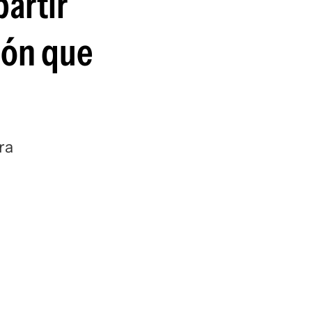
artir
ión que
ra