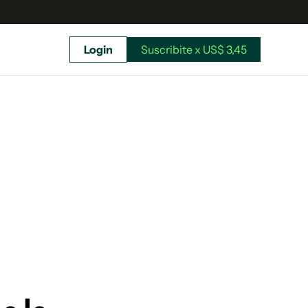
Login
Suscribite x US$ 3,45
uscríbete ahora a El Observador y elegí hasta
donde llegar.
Suscribite x US$ 3,45