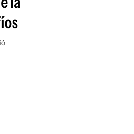
e la
íos
ió