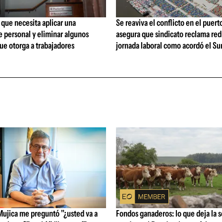
que necesita aplicar una
Se reaviva el conflicto en el puert
 personal y eliminar algunos
asegura que sindicato reclama red
ue otorga a trabajadores
jornada laboral como acordó el Su
Mujica me preguntó "¿usted va a
Fondos ganaderos: lo que deja la 