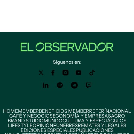
Siguenos en:
HOME
MEMBER
BENEFICIOS MEMBER
REFERÍ
NACIONAL
CAFÉ Y NEGOCIOS
ECONOMÍA Y EMPRESAS
AGRO
BRAND STUDIO
MUNDO
CULTURA Y ESPECTÁCULOS
LIFESTYLE
OPINIÓN
FÚNEBRES
REMATES Y LEGALES
EDICIONES ESPECIALES
PUBLICACIONES