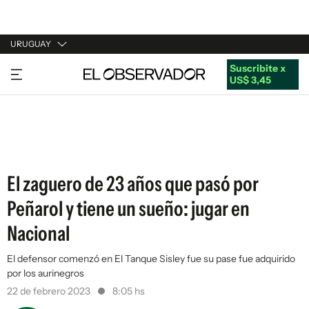
URUGUAY
Suscribite x
URUGUAY
US$ 3,45
ARGENTINA
ESPAÑA
ESTADOS UNIDOS
El zaguero de 23 años que pasó por
Peñarol y tiene un sueño: jugar en
Nacional
El defensor comenzó en El Tanque Sisley fue su pase fue adquirido
por los aurinegros
22 de febrero 2023
8:05 hs