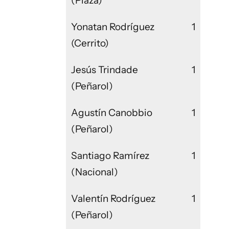
(Plaza)
Yonatan Rodríguez
1
(Cerrito)
Jesús Trindade
1
(Peñarol)
Agustín Canobbio
1
(Peñarol)
Santiago Ramírez
1
(Nacional)
Valentín Rodríguez
1
(Peñarol)