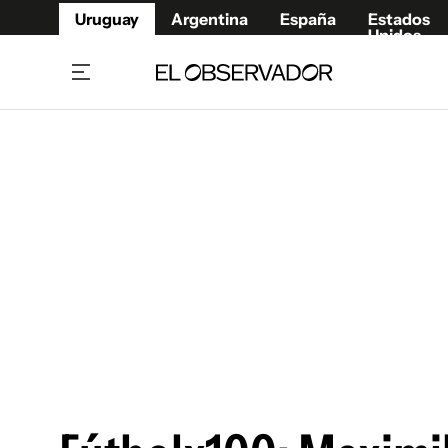
Uruguay
Argentina
España
Estados
Unidos
Home
Juegos 
Referí
Rugby
Fútbol
Básque
Mundial 2026
Tenis
Resultados Deportivos
Runnin
Fútbol internacional
Polidep
Copa Libertadores
Motor