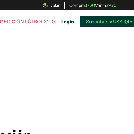
Dólar
Compra
37,20
Venta
39,70
20ª EDICIÓN FÚTBOLX100
Login
Suscribite x US$ 3,45
uscríbete ahora a El Observador y elegí hasta
donde llegar.
Suscribite x US$ 3,45