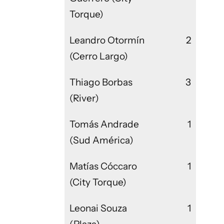
Torque)
Leandro Otormín
2
(Cerro Largo)
Thiago Borbas
3
(River)
Tomás Andrade
1
(Sud América)
Matías Cóccaro
1
(City Torque)
Leonai Souza
1