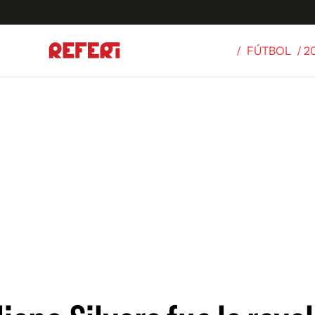
/
FÚTBOL
/ 
Olímpicos
S
tbol
g
ortivo