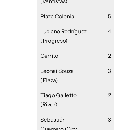
(Rentistas)
Plaza Colonia
5
Luciano Rodríguez
4
(Progreso)
Cerrito
2
Leonai Souza
3
(Plaza)
Tiago Galletto
2
(River)
Sebastián
3
Guerrero (City