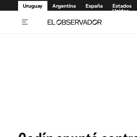
Uruguay
Argentina
España
Estados
Unidos
Home
Juegos 
Referí
Rugby
Fútbol
Básque
Mundial 2026
Tenis
Resultados Deportivos
Runnin
Fútbol internacional
Polidep
Copa Libertadores
Motor