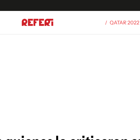
/
QATAR 2022
Olímpicos
S
tbol
g
ortivo