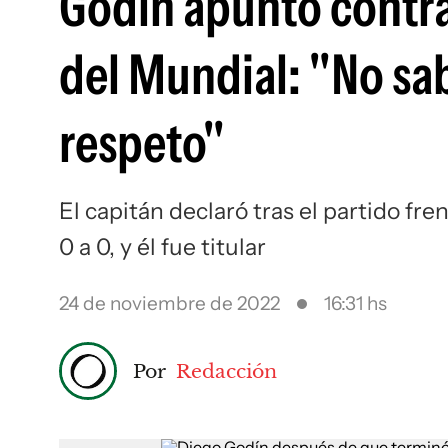
Godín apuntó contra 
del Mundial: "No sab
respeto"
El capitán declaró tras el partido fr
0 a 0, y él fue titular
24 de noviembre de 2022
16:31 hs
Por
Redacción