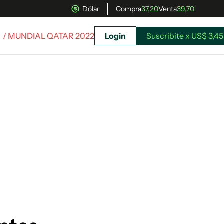
Dólar
Compra
37,20
Venta
39,70
/ MUNDIAL QATAR 2022
Login
Suscribite x US$ 3,45
uscríbete ahora a El Observador y elegí hasta
donde llegar.
Suscribite x US$ 3,45