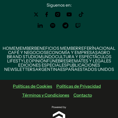
Siguenos en:
HOME
MEMBER
BENEFICIOS MEMBER
REFERÍ
NACIONAL
CAFÉ Y NEGOCIOS
ECONOMÍA Y EMPRESAS
AGRO
BRAND STUDIO
MUNDO
CULTURA Y ESPECTÁCULOS
LIFESTYLE
OPINIÓN
FÚNEBRES
REMATES Y LEGALES
EDICIONES ESPECIALES
PUBLICACIONES
NEWSLETTERS
ARGENTINA
ESPAÑA
ESTADOS UNIDOS
Políticas de Cookies
Políticas de Privacidad
Términos y Condiciones
Contacto