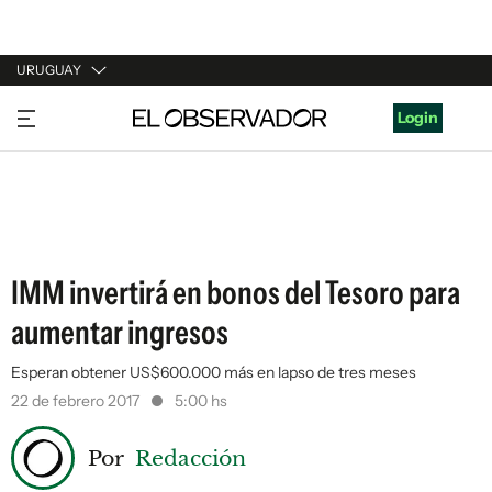
URUGUAY
URUGUAY
Login
ARGENTINA
ESPAÑA
ESTADOS UNIDOS
IMM invertirá en bonos del Tesoro para
aumentar ingresos
Esperan obtener US$600.000 más en lapso de tres meses
22 de febrero 2017
5:00 hs
Por
Redacción