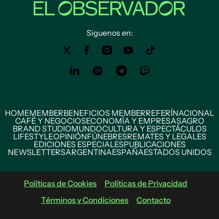
Siguenos en:
HOME
MEMBER
BENEFICIOS MEMBER
REFERÍ
NACIONAL
CAFÉ Y NEGOCIOS
ECONOMÍA Y EMPRESAS
AGRO
BRAND STUDIO
MUNDO
CULTURA Y ESPECTÁCULOS
LIFESTYLE
OPINIÓN
FÚNEBRES
REMATES Y LEGALES
EDICIONES ESPECIALES
PUBLICACIONES
NEWSLETTERS
ARGENTINA
ESPAÑA
ESTADOS UNIDOS
Políticas de Cookies
Políticas de Privacidad
Términos y Condiciones
Contacto