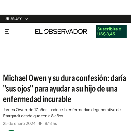
URUGUAY
Suscribite x
URUGUAY
US$ 3,45
ARGENTINA
ESPAÑA
ESTADOS UNIDOS
Michael Owen y su dura confesión: daría
"sus ojos" para ayudar a su hijo de una
enfermedad incurable
James Owen, de 17 años, padece la enfermedad degenerativa de
Stargardt desde que tenía 8 años
25 de enero 2024
8:13 hs