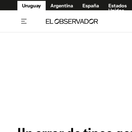
Uruguay
Argentina
España
Estados
Unidos
Home
Juegos 
Referí
Rugby
Fútbol
Básque
Mundial 2026
Tenis
Resultados Deportivos
Runnin
Fútbol internacional
Polidep
Copa Libertadores
Motor