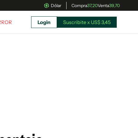
Dólar
Compra
37,20
Venta
39,70
ERROR
Login
Suscribite x US$ 3,45
uscríbete ahora a El Observador y elegí hasta
donde llegar.
Suscribite x US$ 3,45