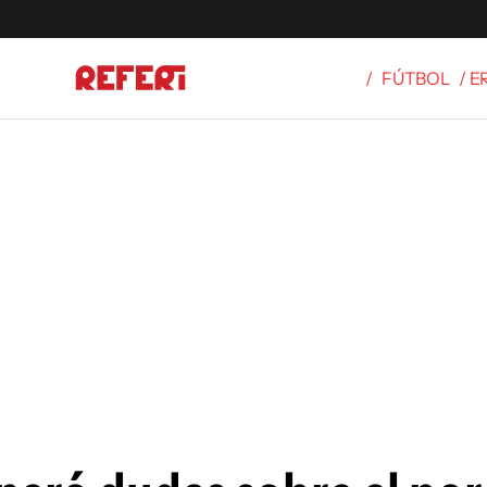
/
FÚTBOL
/ 
Olímpicos
S
tbol
g
ortivo