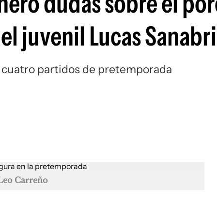
eneró dudas sobre el po
Si
el juvenil Lucas Sanabr
os cuatro partidos de pretemporada
Leo Carreño