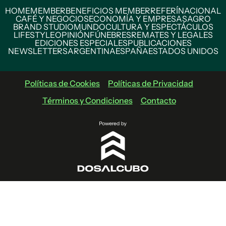
HOME
MEMBER
BENEFICIOS MEMBER
REFERÍ
NACIONAL
CAFÉ Y NEGOCIOS
ECONOMÍA Y EMPRESAS
AGRO
BRAND STUDIO
MUNDO
CULTURA Y ESPECTÁCULOS
LIFESTYLE
OPINIÓN
FÚNEBRES
REMATES Y LEGALES
EDICIONES ESPECIALES
PUBLICACIONES
NEWSLETTERS
ARGENTINA
ESPAÑA
ESTADOS UNIDOS
Políticas de Cookies
Políticas de Privacidad
Términos y Condiciones
Contacto