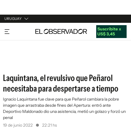
URUGUAY
Suscribite x
URUGUAY
US$ 3,45
ARGENTINA
ESPAÑA
ESTADOS UNIDOS
Laquintana, el revulsivo que Peñarol
necesitaba para despertarse a tiempo
Ignacio Laquintana fue clave para que Peñarol cambiara la pobre
imagen que arrastraba desde fines del Apertura: entró ante
Deportivo Maldonado dio una asistencia, metió un golazo y forzó un
penal
19 de junio 2022
22:21 hs