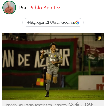
Por
Pablo Benítez
Agregar El Observador en
@OficialCAP
Ignacio Laquintana, festejo tras un golazo