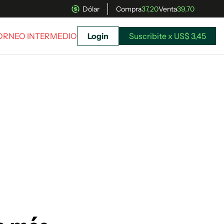
Dólar
Compra
37,20
Venta
39,70
TORNEO INTERMEDIO
Login
Suscribite x US$ 3,45
uscríbete ahora a El Observador y elegí hasta
donde llegar.
Suscribite x US$ 3,45