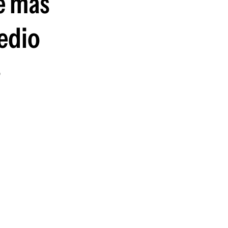
ue más
guenos en:
medio
ó