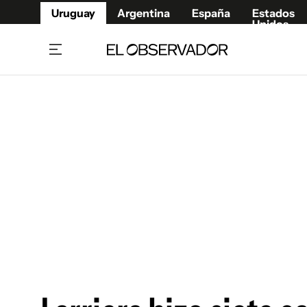
Uruguay
Argentina
España
Estados
Unidos
Home
Juegos 
Referí
Rugby
Fútbol
Básque
Mundial 2026
Tenis
Resultados Deportivos
Runnin
Fútbol internacional
Polidep
Copa Libertadores
Motor