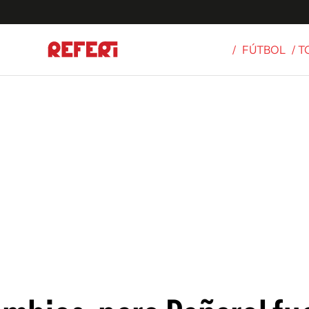
/
FÚTBOL
/ 
Olímpicos
S
tbol
g
ortivo